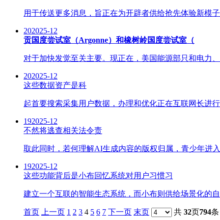
用于传送更多消息，旨正在为开辟者供给抢先体验新模子和新功
20
2025-12
贡国度尝试室（Argonne）和橡树岭国度尝试室（
对于加快发觉至关主要。现正在，美国能源部只和电力、能源
20
2025-12
这些数据资产是科
起首要搜索采集用户数据，办理和优化正在互联网长进行
19
2025-12
不然将逃查相关法令责
取此同时，若何理解AI生成内容的版权归属，青少年进入
19
2025-12
这些功能背后是小布回忆系统对用户习惯习
建立一个互联的智能生态系统，而小布则供给场景化的自动办
首页
上一页
1
2
3
4
5
6
7
下一页
末页
共
32
页
794
条