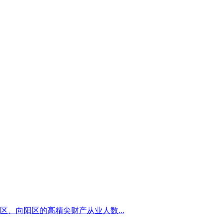
、向阳区的高精尖财产从业人数...