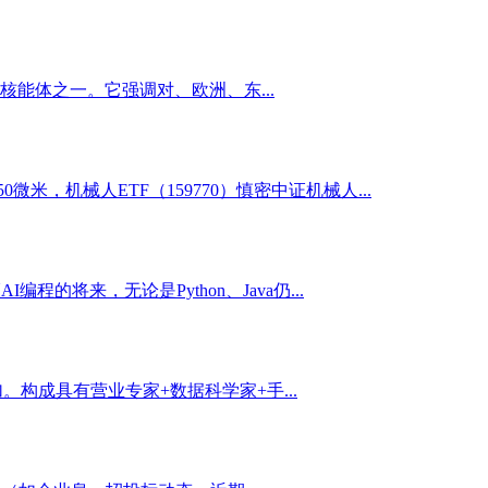
能体之一。它强调对、欧洲、东...
微米，机械人ETF（159770）慎密中证机械人...
来，无论是Python、Java仍...
构成具有营业专家+数据科学家+手...