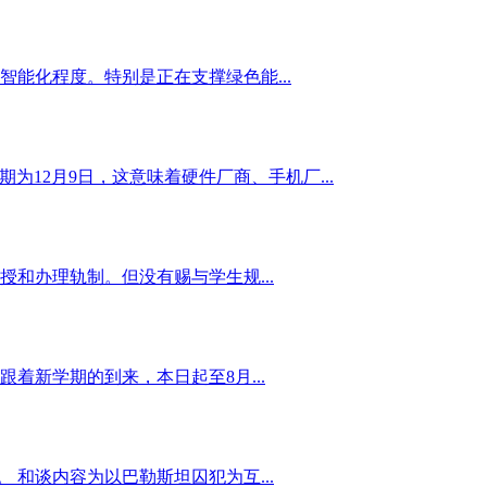
能化程度。特别是正在支撑绿色能...
期为12月9日，这意味着硬件厂商、手机厂...
和办理轨制。但没有赐与学生规...
新学期的到来，本日起至8月...
和谈内容为以巴勒斯坦囚犯为互...