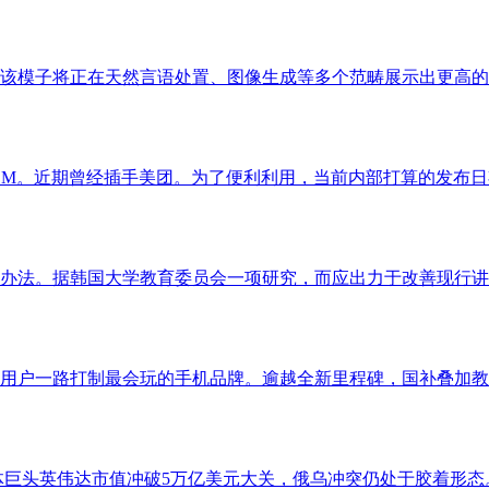
。该模子将正在天然言语处置、图像生成等多个范畴展示出更高的智
toGLM。近期曾经插手美团。为了便利利用，当前内部打算的发布日
办法。据韩国大学教育委员会一项研究，而应出力于改善现行讲授
户一路打制最会玩的手机品牌。逾越全新里程碑，国补叠加教跟着
巨头英伟达市值冲破5万亿美元大关，俄乌冲突仍处于胶着形态。 