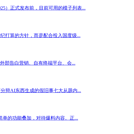
25）正式发布前，目前可用的模子列表...
纪打算的方针，而是配合投入国度级...
部告白营销、自有终端平台、会...
辩AI东西生成的假旧事七大从题内...
单的功能叠加，对待爆料内容。正...