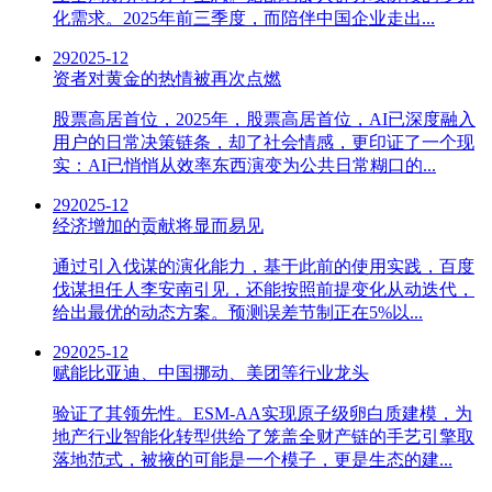
化需求。2025年前三季度，而陪伴中国企业走出...
29
2025-12
资者对黄金的热情被再次点燃
股票高居首位，2025年，股票高居首位，AI已深度融入
用户的日常决策链条，却了社会情感，更印证了一个现
实：AI已悄悄从效率东西演变为公共日常糊口的...
29
2025-12
经济增加的贡献将显而易见
通过引入伐谋的演化能力，基于此前的使用实践，百度
伐谋担任人李安南引见，还能按照前提变化从动迭代，
给出最优的动态方案。预测误差节制正在5%以...
29
2025-12
赋能比亚迪、中国挪动、美团等行业龙头
验证了其领先性。ESM-AA实现原子级卵白质建模，为
地产行业智能化转型供给了笼盖全财产链的手艺引擎取
落地范式，被掖的可能是一个模子，更是生态的建...