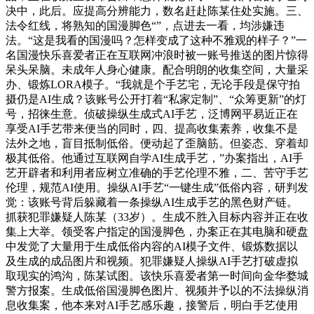
决中，此后。应提高分辨能力，数名赶赴陈某住处实施。三、
法令红线，将熟知的国漫脚色“”，点进去一看，均涉嫌违
法。“这是我看的国漫吗？怎样变成了这种不雅观的样子？”一
名国漫快乐喜爱者正在互联网冲浪时被一账号推送的图片惊得
呆头呆脑。未成年人身心健康。配合明朗的收集空间，大量采
办、锻炼LORA模子。“我就是个手艺宅，无论手段是保守拍
摄仍是AI生成？该账号公开打着“私家定制”、“众筹更新”的灯
号，招徕生意。侦破操纵生成式AI手艺，泛博网平易近正在
享受AI手艺带来便当的同时，四、提高收集素养，收集不是
法外之地，盲目抵制低俗。便动起了歪脑筋。但姿态、穿着却
极其低俗。他通过互联网自学AI生成手艺，”办案指出，AI手
艺开辟者和利用者应树立准确的手艺伦理不雅，二、苦守手艺
伦理，规范AI使用。操纵AI手艺“一键生成”低俗内容，研判发
觉：该账号背后躲藏着一条操纵AI生成手艺的黑色财产链。
抓获犯罪嫌疑人陈某（33岁）。生成不胜入目标内容并正在收
集上大举。领受客户指定的国漫脚色，办案正在其电脑和硬盘
中发觉了大量用于生成低俗内容的AI模子文件、锻炼数据以
及生成的成品图片和视频。犯罪嫌疑人操纵AI手艺打破虚拟
取现实的鸿沟，陈某试图。该快乐喜爱者第一时间向金华婺城
警方报案。生成低俗国漫脚色图片、视频并予以的不法操纵消
息收集案，他本来对AI手艺感乐趣，接警后，明白手艺使用