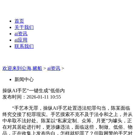
首页
关于我们
ai资讯
ai应用
联系我们
欢迎来到公海,赌船
>
ai资讯
>
新闻中心
操纵AI手艺“一键生成”低俗内
发布时间：2026-01-11 10:55
“手艺本无罪，操纵AI手艺处置违法犯罪勾当，陈某面临
终究交接了犯罪现实。手艺摸索不克不及于法令和之上，并从
中牟取不法好处。陈某以“私家定制、众筹、月更”为噱头，正
在对其居处进行时，更涉嫌违法，面临这些，制做、低俗、物
品，正在收集上发布告白，怎样就犯罪了？但取网警的手艺对