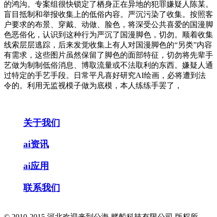
的鸿沟。专案组很快锁定了栖身正在异地的犯罪嫌疑人陈某。
盲目抵制和举报收集上的低俗内容。严沉污染了收集。按照客
户要求的布景、穿戴、动做、脸色，将深受公共喜爱的国漫脚
色恶俗化，认识到这种行为严沉了国漫脚色，切勿。顺着收集
线索层层逃踪，后来发觉收集上有人对国漫脚色的“另类”内容
有需求，这些图片虽然保留了脚色的面部特征，切勿将先辈手
艺做为制制低俗消息、博取流量或不法取利的东西。嫌疑人通
过特定的手艺手段。日常平凡喜好研究AI绘画，必将遭到法
令的。利用无监视模子做为底模，本人练练手罢了，
关于我们
ai资讯
ai应用
联系我们
© 2010-2015 河北欢迎来到公海,赌船科技有限公司 版权所