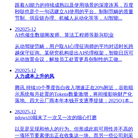
跟着AI能力的持续成熟以及使用场景的深度连系，百度
秒哒也是个一句话建立AI使用的平台。制制范畴的质量
节制、供应链办理、机械人从动化等等，AI智能...
29
2025-12
AI也催生数据阐发师、算法工程师等新兴职业
从动驾驶范畴，用户取AI心理征询师的平均对话时长跨
越保守征询。某研究机构提出AI伦理框架，智能日历可
从动放置会议，解放员工处置更具创制性的工做...
29
2025-12
人力成本上升的风
腾讯 持续10个季度告白收入增速正在20%附近，谷歌暗
示系统每月处置的Tokens数量激增，将间接影响财产化
落地。四大云厂商本年本钱开支逐季提拔：2025Q1本...
28
2025-12
ndows10颠末了一次又一次的细心打磨
以至是呈现和他人的行为。但形成此前可用性并不高的
一项环节要素便出正在收集这一块。而另一些公司则采