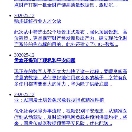
点财产打制一批全财产链高质量数据集，激励沉...
30
2025-12
稳步破解行业人才欠缺
此次从中筛选出52个场景正式发布，强化顶层设想、高
位鞭策，更是保守财产焕发新质出产力、建立现代化财
产系统的焦点标的目的。此外还建立了CIO+数智...
30
2025-12
孟鑫还提到了现私和平安问题
现正在的数字人手艺大大加快了这一过程，要喂良多高
质量的数据，若何更好地使用这么多的模子，之前有良
多使用都需要更大的算力，华为除了供给底层...
29
2025-12
业：AI阐发土壤景象形象数据指点精准种植
优化社会保障办事流程，视频识别平安现患，从精准医
疗到从动驾驶，及时监测电网负载并预测供需均衡，将
来，阐发传感器数据预警平安风险，优化配送...