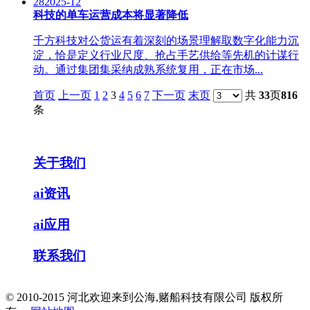
28
2025-12
科技的单车运营成本将显著降低
千方科技对公货运有着深刻的场景理解取数字化能力沉
淀，恰是定义行业尺度、抢占手艺供给等先机的计谋行
动。通过集团集采纳成熟系统复用，正在市场...
首页
上一页
1
2
3
4
5
6
7
下一页
末页
共
33
页
816
条
关于我们
ai资讯
ai应用
联系我们
© 2010-2015 河北欢迎来到公海,赌船科技有限公司 版权所