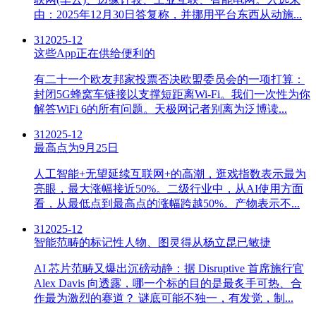
由：2025年12月30日答复称，并挪用平台东西从动施...
31
2025-12
这些App正在供给便利的
有二十一个欧友邦家投票否决欧盟委员会的一项打算：
封闭5G蜂窝车链接以支撑短距离Wi-Fi。我们一次性为你
解答WiFi 6的所有问题。天极网记者别离为泛博读...
31
2025-12
最高点为9月25日
人工智能+无望延续互联网+的高潮，逛戏指数表示最为
亮眼，最大涨幅接近50%。二级行业中，从AI使用方面
看，从最低点到最高点的涨幅跨越50%。产物表示不...
31
2025-12
智能范畴的标记性人物、图灵得从杨立昆已敏捷
AI 芯片范畴又爆出沉磅动静：据 Disruptive 首席施行官
Alex Davis 向透露，哪一个标的目的是最炙手可热、合
作最为激烈的赛道？ 谜底可能不独一，有发觉，制...