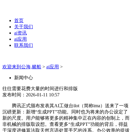
首页
关于我们
ai资讯
ai应用
联系我们
欢迎来到公海,赌船
>
ai应用
>
新闻中心
往往需要花费大量的时间进行和排版
发布时间：2026-01-11 10:57
腾讯正式颁布发表其AI工做台ilot（简称ima）送来了一项
沉磅更新：新增“生成PPT”功能。同时也为将来的办公设定了
新的尺度。用户能够将更多的精神集中正在内容的创制上，而
非机械的排版取设想。查看更多“生成PPT”功能的背后，得益
于深度进修算法取天然言语处置手艺的连系。办公效率的提拔