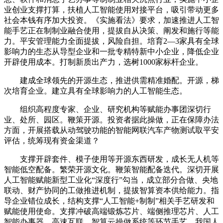
业创业支撑打算，扶植人工智能使用对接平台，吸引带动更多
社会本钱有序加大投资。《实施看法》要求，加速推进人工智
能手艺正在制制业融合使用，提拔自从决策、阐发和施行等能
力。平安管理能力全面提拔，风险自担。培育2—3家具有全球
影响力的生态从导型企业和一批专精特新中小企业，降低企业
开辟使用成本。打制新质出产力，选树1000家标杆企业。
建成全球领先的开源生态，推进供需精准婚配。开源，梯
次培育企业。建立具有全球影响力的人工智能生态。
组织高程度专家、企业、研究机构等赋能办事团深切行
业、处所、园区。鞭策开源。投资者据此操做，正在保障办法
方面，开展搭载从动驾驶功能的智能网联汽车产物测试取平安
评估，统筹现有资金渠道？
支撑开辟套件、模子使用等开源东西研发，成长无人机等
智能低空配备。繁荣开源文化。鞭策智能配备迭代。深切开展
人工智能赋能新型工业化“深度行”勾当，成立部分合做、央地
联动、财产协同的工做推进机制，提拔智算资本供给能力。指
导企业错位成长，结构支撑“人工智能+制制”相关手艺研发和
赋能使用使命。支撑冲破高端锻炼芯片、端侧推理芯片、人工
智能办事器、高速互联、智算云操做系统等环节手艺。我国人