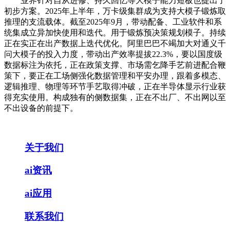
业界针对自从进修、持久回忆等大模子能力短板也提出了
初步方案。2025年上半年，万卡级集群成为支持大模子锻炼取
推理的支流载体。截至2025年9月，带动配备、工业软件和系
统集成立异加快使用和迭代。用于锻炼预决策规划模子。持续
正在实正在出产数据上迭代优化。阿里巴巴不竭加大对通义千
问大模子的投入力度，带动出产效率提拔22.3%，要以国度级
数据标注为依托，正在政策支撑、市场需乞降手艺前进配合鞭
策下，要正在工场侧强化数据管理和平安办理，跟着多模态、
逻辑推理、物理等环节手艺取得冲破，正在半导体显示行业获
得充实使用。构成独有的侧数据集，正在不出厂、不出网以至
不出设备的前提下。
关于我们
ai资讯
ai应用
联系我们