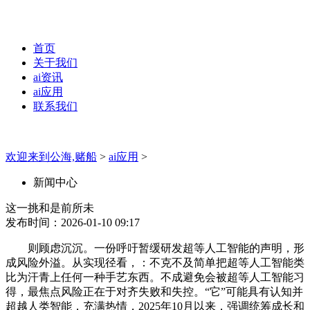
首页
关于我们
ai资讯
ai应用
联系我们
欢迎来到公海,赌船
>
ai应用
>
新闻中心
这一挑和是前所未
发布时间：2026-01-10 09:17
则顾虑沉沉。一份呼吁暂缓研发超等人工智能的声明，形
成风险外溢。从实现径看，：不克不及简单把超等人工智能类
比为汗青上任何一种手艺东西。不成避免会被超等人工智能习
得，最焦点风险正在于对齐失败和失控。“它”可能具有认知并
超越人类智能，充满热情，2025年10月以来，强调统筹成长和